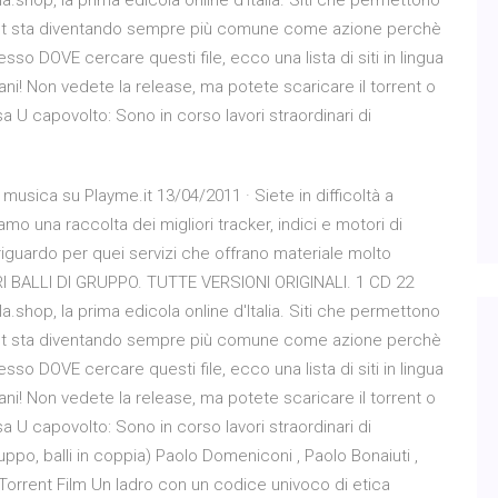
shop, la prima edicola online d'Italia. Siti che permettono
Torrent sta diventando sempre più comune come azione perchè
sso DOVE cercare questi file, ecco una lista di siti in lingua
liani! Non vedete la release, ma potete scaricare il torrent o
a U capovolto: Sono in corso lavori straordinari di
musica su Playme.it 13/04/2011 · Siete in difficoltà a
amo una raccolta dei migliori tracker, indici e motori di
riguardo per quei servizi che offrano materiale molto
LIORI BALLI DI GRUPPO. TUTTE VERSIONI ORIGINALI. 1 CD 22
shop, la prima edicola online d'Italia. Siti che permettono
Torrent sta diventando sempre più comune come azione perchè
sso DOVE cercare questi file, ecco una lista di siti in lingua
liani! Non vedete la release, ma potete scaricare il torrent o
a U capovolto: Sono in corso lavori straordinari di
ppo, balli in coppia) Paolo Domeniconi , Paolo Bonaiuti ,
Torrent Film Un ladro con un codice univoco di etica