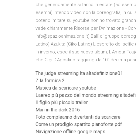
che genericamente si fanno in estate (ad esempi
esempi) intendo video con la coreografia, in cui
poterlo imitare su youtube non ho trovato granchè
vede chiaramente Risorse per l'Animazione - Coreog
info@spazioanimazione.it) Balli di gruppo coreogra
Latino) Azukita (Ciko Latino) L'esercito del selfie
in inverno, esce il suo nuovo album, L'Amour Touj
che Gigi D'Agostino raggiunga la 10° decima posizio
The judge streaming ita altadefinizione01
Z la formica 2
Musica da scaricare youtube
Laereo più pazzo del mondo streaming altadefi
Il figlio più piccolo trailer
Man in the dark 2016
Foto compleanno divertenti da scaricare
Come un prodigio spartito pianoforte pdf
Navigazione offline google maps