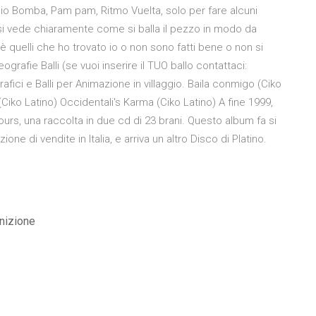
o Bomba, Pam pam, Ritmo Vuelta, solo per fare alcuni
 si vede chiaramente come si balla il pezzo in modo da
 quelli che ho trovato io o non sono fatti bene o non si
rafie Balli (se vuoi inserire il TUO ballo contattaci:
fici e Balli per Animazione in villaggio. Baila conmigo (Ciko
 (Ciko Latino) Occidentali's Karma (Ciko Latino) A fine 1999,
ours, una raccolta in due cd di 23 brani. Questo album fa si
ne di vendite in Italia, e arriva un altro Disco di Platino.
nizione