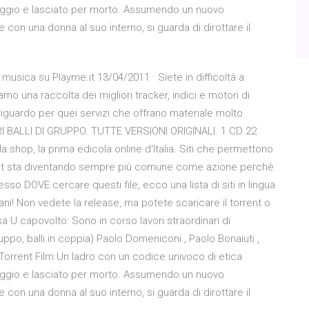
paggio e lasciato per morto. Assumendo un nuovo
con una donna al suo interno, si guarda di dirottare il
musica su Playme.it 13/04/2011 · Siete in difficoltà a
amo una raccolta dei migliori tracker, indici e motori di
riguardo per quei servizi che offrano materiale molto
LIORI BALLI DI GRUPPO. TUTTE VERSIONI ORIGINALI. 1 CD 22
shop, la prima edicola online d'Italia. Siti che permettono
Torrent sta diventando sempre più comune come azione perchè
sso DOVE cercare questi file, ecco una lista di siti in lingua
liani! Non vedete la release, ma potete scaricare il torrent o
a U capovolto: Sono in corso lavori straordinari di
ppo, balli in coppia) Paolo Domeniconi , Paolo Bonaiuti ,
Torrent Film Un ladro con un codice univoco di etica
paggio e lasciato per morto. Assumendo un nuovo
con una donna al suo interno, si guarda di dirottare il