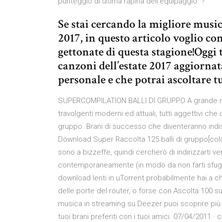
punteggio di ultima rapina dell’equipaggio. ?
Se stai cercando la migliore music
2017, in questo articolo voglio con
gettonate di questa stagione!Oggi 
canzoni dell’estate 2017 aggiornata
personale e che potrai ascoltare tu
SUPERCOMPILATION BALLI DI GRUPPO A grande rich
travolgenti moderni ed attuali, tutti aggettivi che
gruppo. Brani di successo che diventeranno indisp
Download Super Raccolta 125 balli di gruppo[colom
sono a bizzeffe, quindi cercherò di indirizzarti vers
contemporaneamente (in modo da non farti sfug
download lenti in uTorrent probabilmente hai a ch
delle porte del router, o forse con Ascolta 100 suc
musica in streaming su Deezer puoi scoprire più di 
tuoi brani preferiti con i tuoi amici. 07/04/2011 · 