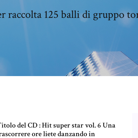
r raccolta 125 balli di gruppo to
o del CD : Hit super star vol. 6 Una
trascorrere ore liete danzando in