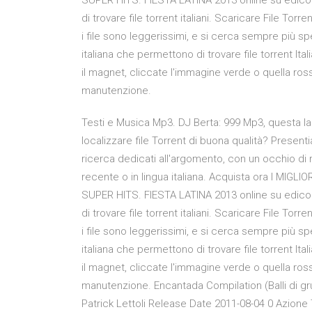
SUPER HITS. FIESTA LATINA 2013 online su edicola.
di trovare file torrent italiani. Scaricare File 
i file sono leggerissimi, e si cerca sempre più spe
italiana che permettono di trovare file torrent Ita
il magnet, cliccate l'immagine verde o quella ross
manutenzione.
Testi e Musica Mp3. DJ Berta: 999 Mp3, questa la 
localizzare file Torrent di buona qualità? Presenti
ricerca dedicati all'argomento, con un occhio di 
recente o in lingua italiana. Acquista ora I MIG
SUPER HITS. FIESTA LATINA 2013 online su edicola.
di trovare file torrent italiani. Scaricare File 
i file sono leggerissimi, e si cerca sempre più spe
italiana che permettono di trovare file torrent Ita
il magnet, cliccate l'immagine verde o quella ross
manutenzione. Encantada Compilation (Balli di gru
Patrick Lettoli Release Date 2011-08-04 0 Azione 