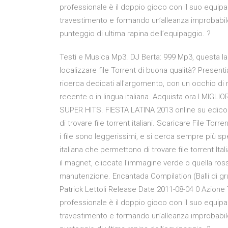
professionale è il doppio gioco con il suo equi
travestimento e formando un’alleanza improbabile 
punteggio di ultima rapina dell’equipaggio. ?
Testi e Musica Mp3. DJ Berta: 999 Mp3, questa la 
localizzare file Torrent di buona qualità? Presenti
ricerca dedicati all'argomento, con un occhio di 
recente o in lingua italiana. Acquista ora I MIG
SUPER HITS. FIESTA LATINA 2013 online su edicola.
di trovare file torrent italiani. Scaricare File 
i file sono leggerissimi, e si cerca sempre più spe
italiana che permettono di trovare file torrent Ita
il magnet, cliccate l'immagine verde o quella ross
manutenzione. Encantada Compilation (Balli di gru
Patrick Lettoli Release Date 2011-08-04 0 Azione 
professionale è il doppio gioco con il suo equi
travestimento e formando un’alleanza improbabile 