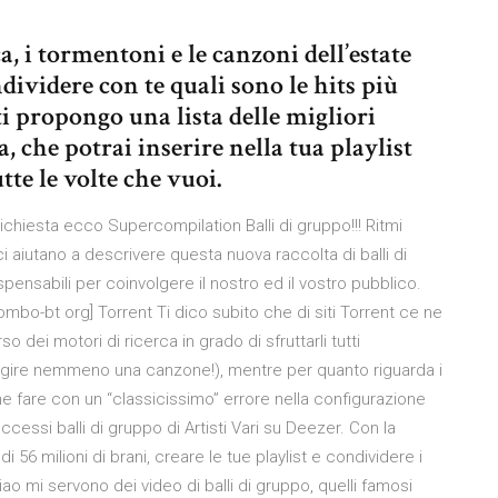
a, i tormentoni e le canzoni dell’estate
dividere con te quali sono le hits più
ti propongo una lista delle migliori
, che potrai inserire nella tua playlist
tte le volte che vuoi.
iesta ecco Supercompilation Balli di gruppo!!! Ritmi
 ci aiutano a descrivere questa nuova raccolta di balli di
ensabili per coinvolgere il nostro ed il vostro pubblico.
bo-bt org] Torrent Ti dico subito che di siti Torrent ce ne
o dei motori di ricerca in grado di sfruttarli tutti
gire nemmeno una canzone!), mentre per quanto riguarda i
e fare con un “classicissimo” errore nella configurazione
cessi balli di gruppo di Artisti Vari su Deezer. Con la
56 milioni di brani, creare le tue playlist e condividere i
ciao mi servono dei video di balli di gruppo, quelli famosi