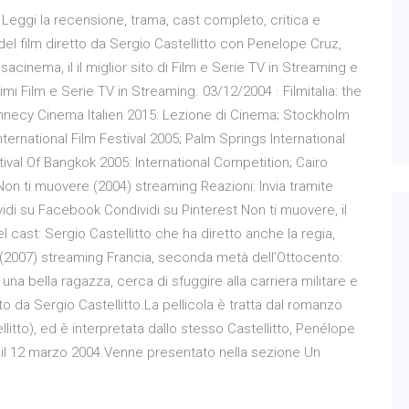
Leggi la recensione, trama, cast completo, critica e
 del film diretto da Sergio Castellitto con Penelope Cruz,
asacinema, il il miglior sito di Film e Serie TV in Streaming e
i Film e Serie TV in Streaming. 03/12/2004 · Filmitalia: the
 Annecy Cinema Italien 2015: Lezione di Cinema; Stockholm
International Film Festival 2005; Palm Springs International
tival Of Bangkok 2005: International Competition; Cairo
 Non ti muovere (2004) streaming Reazioni: Invia tramite
vidi su Facebook Condividi su Pinterest Non ti muovere, il
el cast: Sergio Castellitto che ha diretto anche la regia,
a (2007) streaming Francia, seconda metà dell’Ottocento:
a bella ragazza, cerca di sfuggire alla carriera militare e
o da Sergio Castellitto.La pellicola è tratta dal romanzo
itto), ed è interpretata dallo stesso Castellitto, Penélope
iane il 12 marzo 2004.Venne presentato nella sezione Un