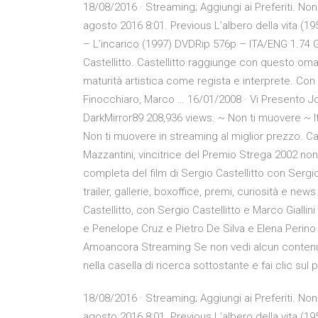
18/08/2016 · Streaming; Aggiungi ai Preferiti. N
agosto 2016 8:01. Previous L’albero della vita 
– L’incarico (1997) DVDRip 576p – ITA/ENG 1.74 G
Castellitto. Castellitto raggiunge con questo om
maturità artistica come regista e interprete. Con 
Finocchiaro, Marco … 16/01/2008 · Vi Presento Joe 
DarkMirror89 208,936 views. ~ Non ti muovere ~ It
Non ti muovere in streaming al miglior prezzo. Cas
Mazzantini, vincitrice del Premio Strega 2002 no
completa del film di Sergio Castellitto con Sergio
trailer, gallerie, boxoffice, premi, curiosità e ne
Castellitto, con Sergio Castellitto e Marco Giallini
e Penelope Cruz e Pietro De Silva e Elena Perino 
Amoancora Streaming Se non vedi alcun contenuto 
nella casella di ricerca sottostante e fai clic sul 
18/08/2016 · Streaming; Aggiungi ai Preferiti. N
agosto 2016 8:01. Previous L’albero della vita 