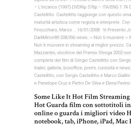
– L’incarico (1997) DVDRip 576p – ITA/ENG 1.74 G
Castellitto. Castellitto raggiunge con questo om
maturità artistica come regista e interprete. Con 
Finocchiaro, Marco … 16/01/2008 · Vi Presento Joe 
DarkMirror89 208,936 views. ~ Non ti muovere ~ It
Non ti muovere in streaming al miglior prezzo. Cas
Mazzantini, vincitrice del Premio Strega 2002 no
completa del film di Sergio Castellitto con Sergio
trailer, gallerie, boxoffice, premi, curiosità e ne
Castellitto, con Sergio Castellitto e Marco Giallini
e Penelope Cruz e Pietro De Silva e Elena Perino
Some Like It Hot Film Streaming 
Hot Guarda film con sottotitoli i
online o guarda i migliori video 
notebook, tab, iPhone, iPad, Mac P