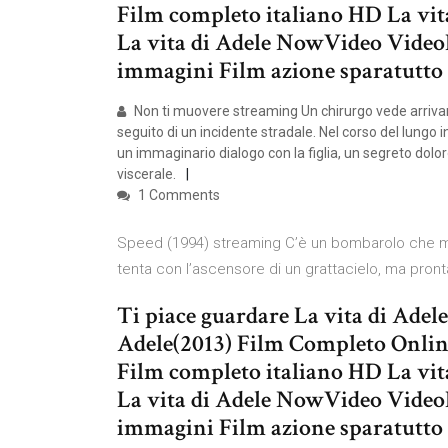
Film completo italiano HD La vita
La vita di Adele NowVideo Video
immagini Film azione sparatutt
Non ti muovere streaming Un chirurgo vede arrivare
seguito di un incidente stradale. Nel corso del lungo 
un immaginario dialogo con la figlia, un segreto dolo
viscerale.
1 Comments
Speed (1994) streaming C’è un bombarolo che mina
tenta con l’ascensore di un grattacielo, ma pron
Ti piace guardare La vita di Adeles
Adele(2013) Film Completo Online
Film completo italiano HD La vita
La vita di Adele NowVideo Video
immagini Film azione sparatutt