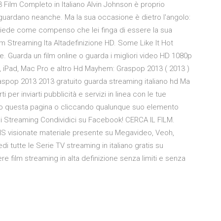
 Film Completo in Italiano Alvin Johnson è proprio
 guardano neanche. Ma la sua occasione è dietro l'angolo:
 chiede come compenso che lei finga di essere la sua
m Streaming Ita Altadefinizione HD. Some Like It Hot
te. Guarda un film online o guarda i migliori video HD 1080p
e, iPad, Mac Pro e altro Hd Mayhem: Graspop 2013 ( 2013 )
raspop 2013 2013 gratuito guarda streaming italiano hd Ma
 per inviarti pubblicità e servizi in linea con le tue
o questa pagina o cliccando qualunque suo elemento
o di Streaming Condividici su Facebook! CERCA IL FILM.
S visionate materiale presente su Megavideo, Veoh,
 tutte le Serie TV streaming in italiano gratis su
ere film streaming in alta definizione senza limiti e senza