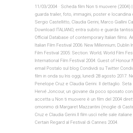
11/03/2004 · Scheda film Non ti muovere (2004) | 
guarda trailer, foto, immagini, poster e locandina
Sergio Castellitto, Claudia Gerini, Marco Giallini C
Download ITALIANO, entra subito e guarda tantissim
Official Database of contemporary Italian films.
Italian Film Festival 2006: New Millennium; Dublin 
Film Festival 2005: Section: World; World Film Fes
International Film Festival 2004: Guest of Honour
email Postalo sul blog Condividi su Twitter Condi
film in onda su Iris oggi, lunedì 28 agosto 2017. N
Penelope Cruz e Claudia Gerini. Il dettaglio. Set
Hervé Joncour, un giovane da poco sposato con un
accetta u Non ti muovere è un film del 2004 dirett
omonimo di Margaret Mazzantini (moglie di Castell
Cruz e Claudia Gerini.Il film uscì nelle sale ital
Certain Regard al Festival di Cannes 2004.