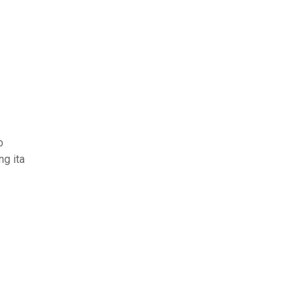
o
ng ita