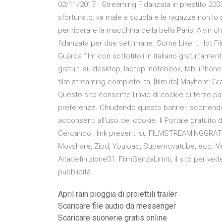
02/11/2017 · Streaming Fidanzata in prestito 2003
sfortunato: va male a scuola e le ragazze non lo
per riparare la macchina della bella Paris, Alvin
fidanzata per due settimane. Some Like It Hot Fil
Guarda film con sottotitoli in italiano gratuitamen
gratuiti su desktop, laptop, notebook, tab, iPhon
film streaming completo ita, [film-ita] Mayhem: G
Questo sito consente l'invio di cookie di terze parti
preferenze. Chiudendo questo banner, scorrend
acconsenti all'uso dei cookie. Il Portale gratuit
Cercando i link presenti su FILMSTREAMINGGRATI
Movshare, Zipd, Youload, Supernovatube, ecc. Vedi
Altadefinizione01. FilmSenzaLimiti, il sito per ved
pubblicità
April rain pioggia di proiettili trailer
Scaricare file audio da messenger
Scaricare suonerie gratis online