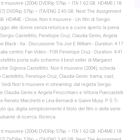
on ti muovere (2004) DVDRip 576p – ITA 1.62 GB. HD4ME | 18
(1957) DVDRip 576p – ITA/ENG 2.45 GB. Next The Assignment
B. HD4ME - Close; Non ti muovere - Un film di Sergio
aggio alle donne senza retorica e a cuore aperto la piena
Sergio Castellitto, Penélope Cruz, Claudia Gerini, Angela
Black - Ita - Discussione Tra Joe E William - Duration: 4:17.
alia centric Fan Video - FOR Penelope Cruz - Duration: 4:41.
tellitto porta sullo schermo il best seller di Margaret
nché Signora Castellitto. Non ti muovere (2004), scheda
 Castellitto, Penelope Cruz, Claudia Gerini: trama, cast,
ws. Vedi Non ti muovere in streaming: dal regista Sergio
 e Claudia Gerini e Angela Finocchiaro e Vittoria Piancastelli
e Renato Marchetti e Lina Bernardi e Gianni Musy. P S Ti
qui, digita semplicemente il titolo del film o della serie
pulsante di ricerca. Ricerca
on ti muovere (2004) DVDRip 576p – ITA 1.62 GB. HD4ME | 18
(1957) DVDRip 576p – ITA/ENG 2.45 GB. Next The Assignment