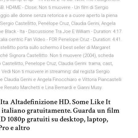
B. HD4ME - Close; Non ti muovere - Un film di Sergio
aggio alle donne senza retorica e a cuore aperto la piena
Sergio Castellitto, Penélope Cruz, Claudia Gerini, Angela
Black - Ita - Discussione Tra Joe E William - Duration: 4:17.
alia centric Fan Video - FOR Penelope Cruz - Duration: 4:41.
tellitto porta sullo schermo il best seller di Margaret
nché Signora Castellitto. Non ti muovere (2004), scheda
 Castellitto, Penelope Cruz, Claudia Gerini: trama, cast,
ws. Vedi Non ti muovere in streaming: dal regista Sergio
 e Claudia Gerini e Angela Finocchiaro e Vittoria Piancastelli
 e Renato Marchetti e Lina Bernardi e Gianni Musy.
Ita Altadefinizione HD. Some Like It
n italiano gratuitamente. Guarda un film
HD 1080p gratuiti su desktop, laptop,
ro e altro