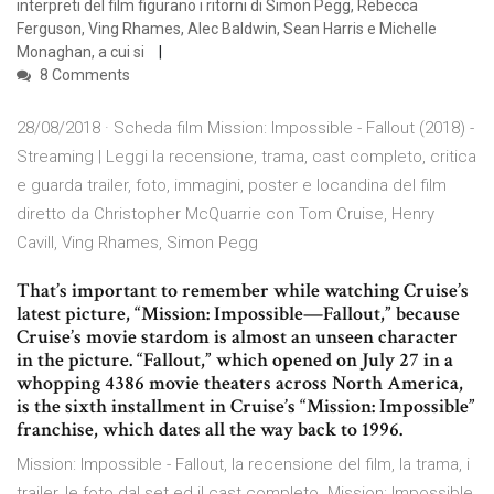
interpreti del film figurano i ritorni di Simon Pegg, Rebecca
Ferguson, Ving Rhames, Alec Baldwin, Sean Harris e Michelle
Monaghan, a cui si
8 Comments
28/08/2018 · Scheda film Mission: Impossible - Fallout (2018) -
Streaming | Leggi la recensione, trama, cast completo, critica
e guarda trailer, foto, immagini, poster e locandina del film
diretto da Christopher McQuarrie con Tom Cruise, Henry
Cavill, Ving Rhames, Simon Pegg
That’s important to remember while watching Cruise’s
latest picture, “Mission: Impossible—Fallout,” because
Cruise’s movie stardom is almost an unseen character
in the picture. “Fallout,” which opened on July 27 in a
whopping 4386 movie theaters across North America,
is the sixth installment in Cruise’s “Mission: Impossible”
franchise, which dates all the way back to 1996.
Mission: Impossible - Fallout, la recensione del film, la trama, i
trailer, le foto dal set ed il cast completo. Mission: Impossible