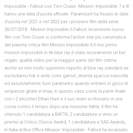
Impossible - Fallout con Tom Cruise. Mission: Impossible 7 e 8
hanno una data d’uscita ufficiale. Paramount ha fissato le date
d'uscita nel 2021 e nel 2022 per i prossimi film della serie.
26/07/2018 · Mission Impossible 6 Fallout recensione nuovo
film con Tom Cruise si conferma l'action star più carismatica
del pianeta critica film Mission Impossibile 6 Il mio primo
mission impossible in 4k blue ray è stato sicuramente un bel
regalo, qualità video per la maggior parte del film ottima
anche se non molto superiore rispetto al blue ray standard se
escludiamo hdr e wide color gamut, diventa spacca mascella
ed assolutamente fuori parametro quando entrano in gioco le
sequenze girate in Imax, in questo caso come la parte finale
con i 2 elicotteri Ethan Hunt e il suo team si ritrovano in una
corsa contro il tempo dopo una missione fallita. Il film ha
ottenuto 1 candidatura a BAFTA, 2 candidature e vinto un
premio ai Critics Choice Award, 1 candidatura a SAG Awards,
In Italia al Box Office Mission: Impossible - Fallout ha incassato