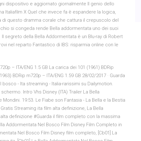
ogni dispositivo e aggiornato giornalmente Il genio dello
 Italiafilm X Quel che invece fa è espandere la logica,
sta di questo dramma corale che cattura il crepuscolo del
cchio si congeda rende Bella addormentata uno dei suoi
t. Il segreto della Bella Addormentata è un Blu-ray di Robert
ovi nel reparto Fantastico di IBS: risparmia online con le
720p – ITA/ENG 1.5 GB La carica dei 101 (1961) BDRip
(1963) BDRip m720p – ITA/ENG 1.59 GB 28/02/2017 · Guarda
bosco - Ita streaming - Italia-rarissimi su Dailymotion.
 schermo. Intro Vhs Disney (ITA) Trailer La Bella
 Mondini. 19:53. Le Fiabe son Fantasia - La Bella e la Bestia
atis Streaming ita film alta definizione, La Bella
lta definizione #Guarda il film completo con la massima
 Bella Addormentata Nel Bosco Film Disney Film Completo in
rmentata Nel Bosco Film Disney film completo, [Cb01] La