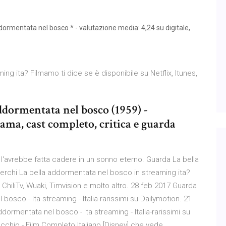
mentata nel bosco * - valutazione media: 4,24 su digitale,
ng ita? Filmamo ti dice se è disponibile su Netflix, Itunes,
addormentata nel bosco (1959) -
rama, cast completo, critica e guarda
o l'avrebbe fatta cadere in un sonno eterno. Guarda La bella
erchi La bella addormentata nel bosco in streaming ita?
, ChiliTv, Wuaki, Timvision e molto altro. 28 feb 2017 Guarda
bosco - Ita streaming - Italia-rarissimi su Dailymotion. 21
dormentata nel bosco - Ita streaming - Italia-rarissimi su
cchio - Film Completo Italiano [Disney] che vede