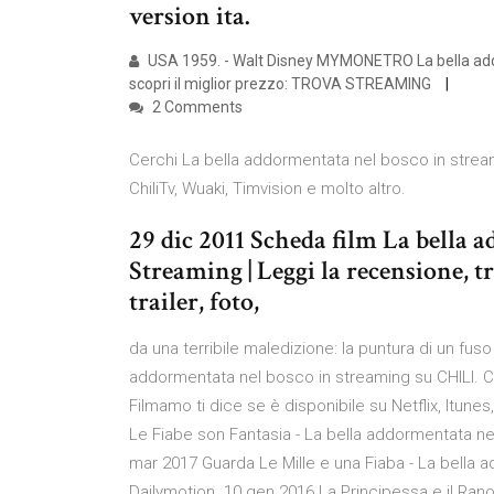
version ita.
USA 1959. - Walt Disney MYMONETRO La bella addor
scopri il miglior prezzo: TROVA STREAMING
2 Comments
Cerchi La bella addormentata nel bosco in streami
ChiliTv, Wuaki, Timvision e molto altro.
29 dic 2011 Scheda film La bella 
Streaming | Leggi la recensione, t
trailer, foto,
da una terribile maledizione: la puntura di un fus
addormentata nel bosco in streaming su CHILI. C
Filmamo ti dice se è disponibile su Netflix, Itunes
Le Fiabe son Fantasia - La bella addormentata nel 
mar 2017 Guarda Le Mille e una Fiaba - La bella ad
Dailymotion. 10 gen 2016 La Principessa e il Rano