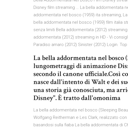
Bella Addormentata Nel Bosco Film Disney stream
Disney film streaming … La bella addormentata nel
addormentata nel bosco (1959) ita streaming, La 
bella addormentata nel bosco (1959) film italia s
senza limiti Bella addormentata (2012) streaming I
addormentata (2012) streaming in HD - Vi consigli
Paradiso amaro (2012) Sinister (2012) Login. To
La bella addormentata nel bosco (
lungometraggi di animazione Disne
secondo il canone ufficiale.Così co
nasce dall'intento di Walt e dei su
una storia già conosciuta, ma arri
Disney". È tratto dall'omonima
La bella addormentata nel bosco (Sleeping Beauty
Wolfgang Reitherman e Les Clark, realizzato con 
basandosi sulla fiaba La bella addormentata di Cha