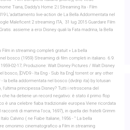
nome Tiana, Daddy's Home 2 | Streaming Ita - Film
019 L'adattamento live-action de La Bella Addormentata nel
oogle Maleficent 2 streaming ITA, 31 lug 2015 Guardare Film
atis. assieme a eroi Disney quali la Fata madrina, la Bella
 Film in streaming completi gratuit » La bella
l bosco (1959) Streaming di film completi in italiano. 6.9.
o: 1959-02-17; Produzione: Walt Disney Pictures / Walt Disney
bosco, [DVD9 - Ita Eng - Sub Ita Eng] torrent or any other
- la bella addormentata nel bosco (dvdrip ita) by lotusan
 l’ultima principessa Disney? Tutti i retroscena del
che ha detiene un record negativo: è stato il primo flop
o è una celebre fiaba tradizionale europea.Viene ricordata
I racconti di mamma l'oca, 1697), in quella dei fratelli Grimm
 Italo Calvino ( ne Fiabe Italiane, 1956 - " La bella
elebre omonimo cinematografico a Film in streaming