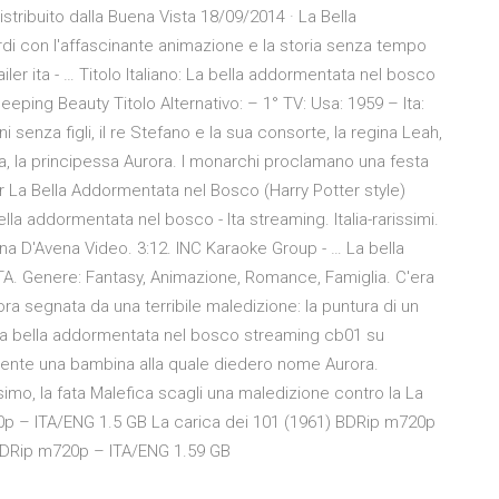
distribuito dalla Buena Vista 18/09/2014 · La Bella
rdi con l'affascinante animazione e la storia senza tempo
ler ita - … Titolo Italiano: La bella addormentata nel bosco
leeping Beauty Titolo Alternativo: – 1° TV: Usa: 1959 – Ita:
enza figli, il re Stefano e la sua consorte, la regina Leah,
lia, la principessa Aurora. I monarchi proclamano una festa
er La Bella Addormentata nel Bosco (Harry Potter style)
lla addormentata nel bosco - Ita streaming. Italia-rarissimi.
tina D'Avena Video. 3:12. INC Karaoke Group - … La bella
A. Genere: Fantasy, Animazione, Romance, Famiglia. C'era
ra segnata da una terribile maledizione: la puntura di un
 La bella addormentata nel bosco streaming cb01 su
mente una bambina alla quale diedero nome Aurora.
esimo, la fata Malefica scagli una maledizione contro la La
p – ITA/ENG 1.5 GB La carica dei 101 (1961) BDRip m720p
 BDRip m720p – ITA/ENG 1.59 GB