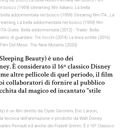
ing ita, [Cb01] La Bella Addormentata Nel Bosco Film
 bosco (1959) streaming film italiano, La bella
bella addormentata nel bosco (1959) Streamig film ITA , La
treaming, La bella addormentata nel bosco (1959) film
TA Gratis. Bella addormentata (2012) - Trailer. Bella
amo di guardare: Tre tocchi (2014) La linea sottile (2016)
p Film Del Mese. The New Mutants (2020)
Sleeping Beauty) è uno dei
y. È considerato il 16º classico Disney
me altre pellicole di quel periodo, il film
oi collaboratori di fornire al pubblico
cchita dal magico ed incantato "stile
) è un film diretto da Clyde Geronimi, Eric Larson,
la tecnica dell'animazione e prodotto da Walt Disney
rles Perrault ed anche dei Fratelli Grimm. È il 16º Classico