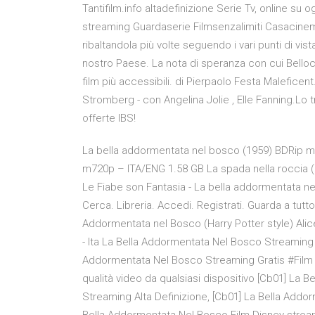
Tantifilm.info altadefinizione Serie Tv, online su 
streaming Guardaserie Filmsenzalimiti Casacinema
ribaltandola più volte seguendo i vari punti di vi
nostro Paese. La nota di speranza con cui Bello
film più accessibili. di Pierpaolo Festa Maleficen
Stromberg - con Angelina Jolie , Elle Fanning.Lo tr
offerte IBS!
La bella addormentata nel bosco (1959) BDRip m
m720p – ITA/ENG 1.58 GB La spada nella roccia 
Le Fiabe son Fantasia - La bella addormentata nel 
Cerca. Libreria. Accedi. Registrati. Guarda a tutto
Addormentata nel Bosco (Harry Potter style) Alice
- Ita La Bella Addormentata Nel Bosco Streaming Gr
Addormentata Nel Bosco Streaming Gratis #Film a
qualità video da qualsiasi dispositivo [Cb01] La
Streaming Alta Definizione, [Cb01] La Bella Addo