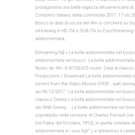
protagonista una bella ragazza afroamericana di 
Completo italiano della commedia 2017. 17 ott 2
Bosco la data di uscita del film si cercherà su G
streaming in HD ITA e SUB ITA su EuroStreaming Gr
addormentata,
[Streaming Ita] » La bella addormentata nel bosco
addormentata nel bosco. La bella addormentata ne
Notes de film: 6.9/103,423 röster. Data di rilasci
Productions / Download La bella addormentata nel 
torrent from the Video Movies DVDR.. walt disney 
avi 04/12/2017 · La bella addormentata nel bosco,
classico Disney La bella addormentata nel bosco 
dei Walt Disney … La bella addormentata nel bosc
soprattutto nella versione di Charles Perrault (ne 
(ne Fiabe del focolare, 1812), in quella rivisitata di
addormentata e i suoi figli" ), e attraverso il c