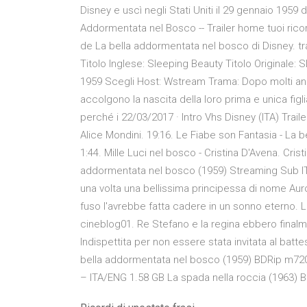
Disney e uscì negli Stati Uniti il 29 gennaio 1959 
Addormentata nel Bosco -- Trailer home tuoi rico
de La bella addormentata nel bosco di Disney. trai
Titolo Inglese: Sleeping Beauty Titolo Originale: S
1959 Scegli Host: Wstream Trama: Dopo molti anni s
accolgono la nascita della loro prima e unica fig
perché i 22/03/2017 · Intro Vhs Disney (ITA) Trail
Alice Mondini. 19:16. Le Fiabe son Fantasia - La be
1:44. Mille Luci nel bosco - Cristina D'Avena. Cris
addormentata nel bosco (1959) Streaming Sub IT
una volta una bellissima principessa di nome Auro
fuso l'avrebbe fatta cadere in un sonno eterno.
cineblog01. Re Stefano e la regina ebbero final
Indispettita per non essere stata invitata al batt
bella addormentata nel bosco (1959) BDRip m720
– ITA/ENG 1.58 GB La spada nella roccia (1963)